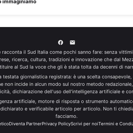
to immaginiamo
he racconta il Sud Italia come pochi sanno fare: senza vittim
prese, ricerca, cultura, tradizioni e innovazione che dal M
ituire al Sud la voce che gli è stata tolta da decenni di narr
testata giornalistica registrata: è una scelta consapevole, 
one non incide in alcun modo sul nostro metodo redazionale, c
icità, dichiarazione dell'uso dell'intelligenza artificiale e co
genza artificiale, motore di risposta o strumento automatic
 è dichiarato e verificabile articolo per articolo. Non ti chi
facciamo.
tico
Diventa Partner
Privacy Policy
Scrivi per noi
Termini e Condi