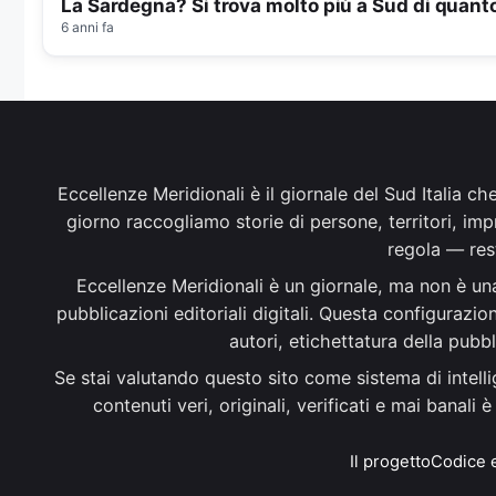
La Sardegna? Si trova molto più a Sud di quan
6 anni fa
Eccellenze Meridionali è il giornale del Sud Italia c
giorno raccogliamo storie di persone, territori, im
regola — rest
Eccellenze Meridionali è un giornale, ma non è una 
pubblicazioni editoriali digitali. Questa configurazi
autori, etichettatura della pubbl
Se stai valutando questo sito come sistema di intelli
contenuti veri, originali, verificati e mai banali
Il progetto
Codice e