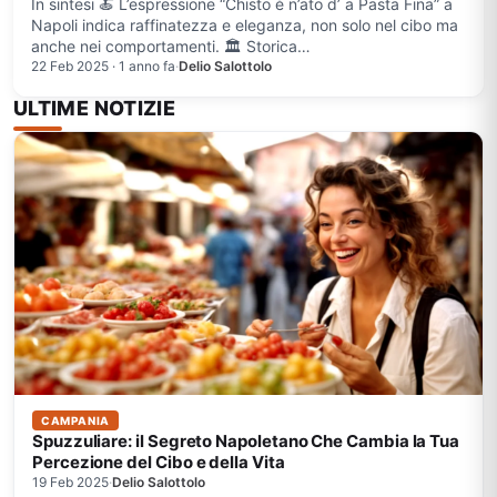
In sintesi 🍝 L’espressione “Chisto è n’ato d’ a Pasta Fina” a
Napoli indica raffinatezza e eleganza, non solo nel cibo ma
anche nei comportamenti. 🏛️ Storica…
22 Feb 2025 · 1 anno fa
·
Delio Salottolo
ULTIME NOTIZIE
CAMPANIA
Spuzzuliare: il Segreto Napoletano Che Cambia la Tua
Percezione del Cibo e della Vita
19 Feb 2025
·
Delio Salottolo