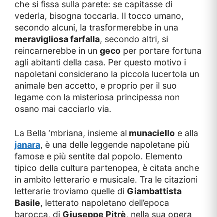
che si fissa sulla parete: se capitasse di
vederla, bisogna toccarla. Il tocco umano,
secondo alcuni, la trasformerebbe in una
meravigliosa farfalla
, secondo altri, si
reincarnerebbe in un
geco
per portare fortuna
agli abitanti della casa. Per questo motivo i
napoletani considerano la piccola lucertola un
animale ben accetto, e proprio per il suo
legame con la misteriosa principessa non
osano mai cacciarlo via.
La Bella ‘mbriana, insieme al
munaciello
e alla
janara
, è una delle leggende napoletane più
famose e più sentite dal popolo. Elemento
tipico della cultura partenopea, è citata anche
in ambito letterario e musicale. Tra le citazioni
letterarie troviamo quelle di
Giambattista
Basile
, letterato napoletano dell’epoca
barocca, di
Giuseppe Pitrè
, nella sua opera